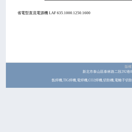
省電型直流電源機 LAF 635.1000.1250.1600
版權
新北市泰山區泰林路二段292巷8號 電話
氬焊機
,
TIG焊機
,
電焊機
,
CO2焊機
,
切割機
,
電離子切