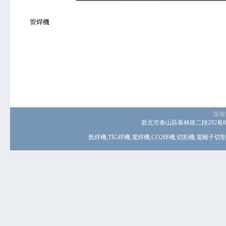
管焊機
版權
新北市泰山區泰林路二段292巷8號 電話
氬焊機
,
TIG焊機
,
電焊機
,
CO2焊機
,
切割機
,
電離子切