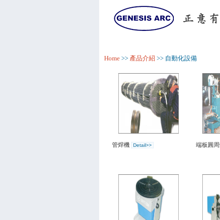
Home
>>
產品介紹
>> 自動化設備
管焊機
端板圓
Detail>>