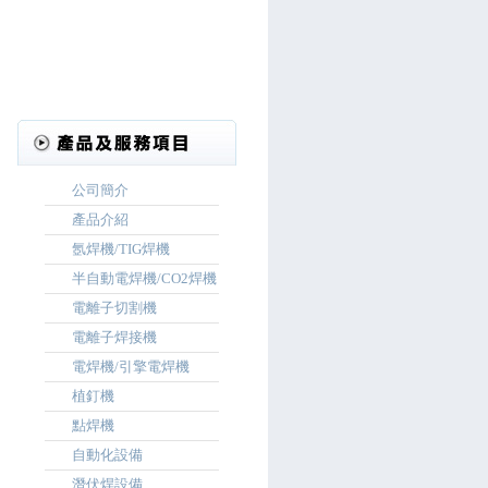
Welding & Cutting 世界最大焊接與切割品牌
公司簡介
產品介紹
氬焊機/TIG焊機
半自動電焊機/CO2焊機
電離子切割機
電離子焊接機
電焊機/引擎電焊機
植釘機
點焊機
自動化設備
潛伏焊設備