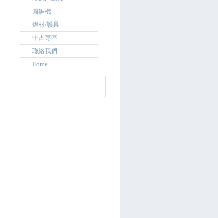
圓鋸機
焊材/護具
中古專區
聯絡我們
Home